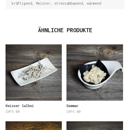
kräftigend
,
Meister
,
stressabbauend
,
wärmend
ÄHNLICHE PRODUKTE
Weisser Salbei
Dammar
CHF
9.00
CHF
6.00