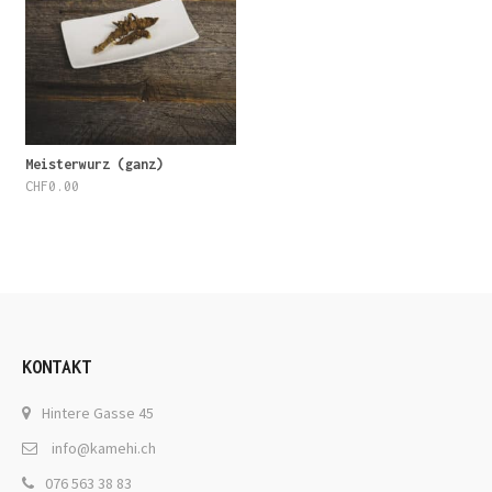
Meisterwurz (ganz)
CHF
0.00
KONTAKT
Hintere Gasse 45
info@kamehi.ch
076 563 38 83