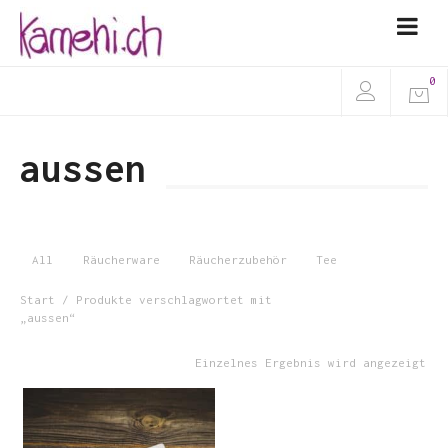
0
aussen
All
Räucherware
Räucherzubehör
Tee
Start
/ Produkte verschlagwortet mit
„aussen“
Einzelnes Ergebnis wird angezeigt