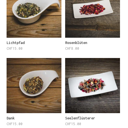
Lichtpfad
Rosenblüten
CHF
15.00
CHF
8.00
Dank
Seelenflüsterer
CHF
15.00
CHF
15.00