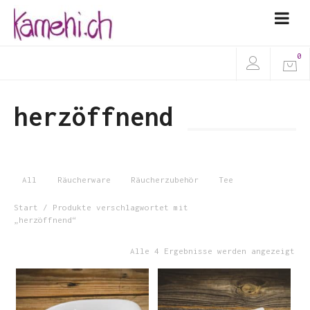
0
herzöffnend
All
Räucherware
Räucherzubehör
Tee
Start
/ Produkte verschlagwortet mit
„herzöffnend“
Alle 4 Ergebnisse werden angezeigt