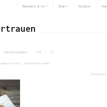
Räuchern & Co
Shop
Anlässe
Kon
ertrauen
Räucherzubehör
Tee
agwortet mit „Selbstvertrauen“
Einzelnes