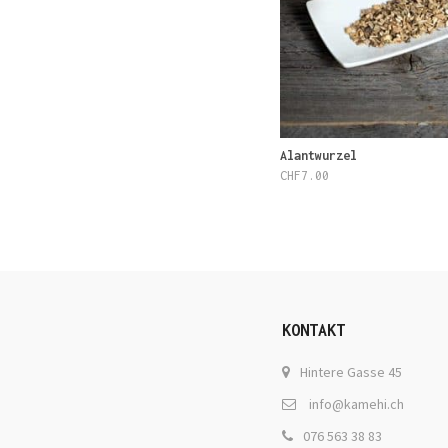
Alantwurzel
CHF
7.00
KONTAKT
Hintere Gasse 45
info@kamehi.ch
076 563 38 83