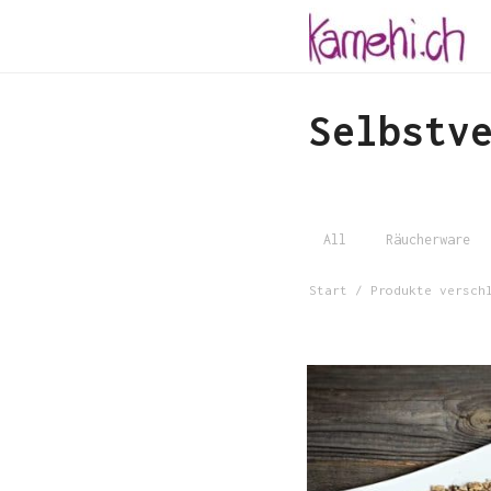
Selbstv
All
Räucherware
Start
/ Produkte verschl