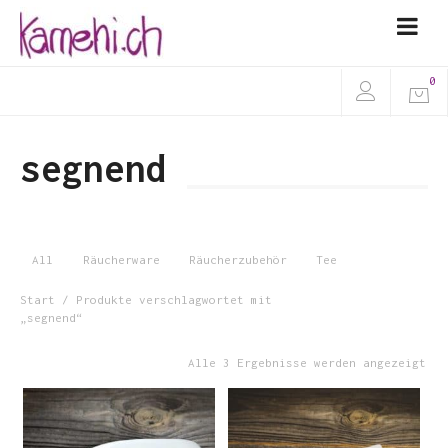
0
segnend
All
Räucherware
Räucherzubehör
Tee
Start
/ Produkte verschlagwortet mit
„segnend“
Alle 3 Ergebnisse werden angezeigt