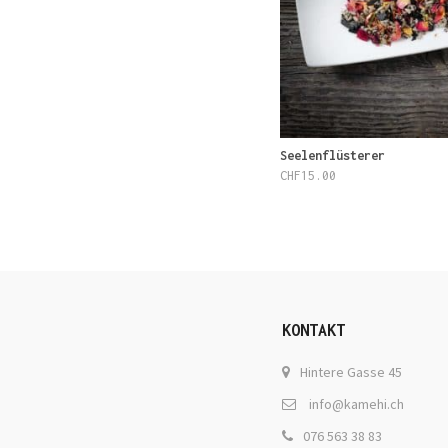
Seelenflüsterer
CHF
15.00
KONTAKT
Hintere Gasse 45
info@kamehi.ch
076 563 38 83