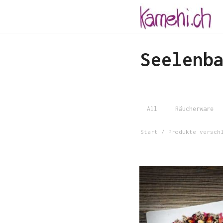
Seelenb
All
Räucherware
Start
/ Produkte verschl