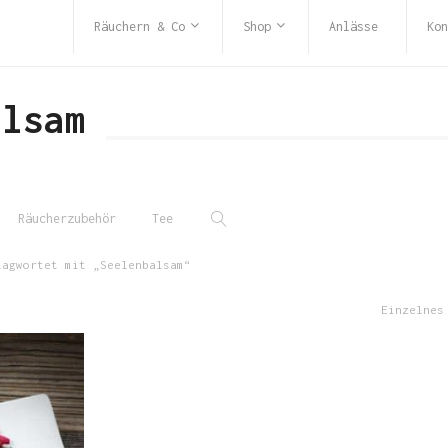
Räuchern & Co
Shop
Anlässe
Kon
alsam
Räucherzubehör
Tee
agwortet mit „Seelenbalsam“
Einzelnes