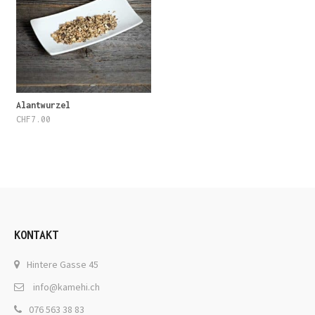
Alantwurzel
CHF
7.00
KONTAKT
Hintere Gasse 45
info@kamehi.ch
076 563 38 83