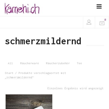
0
schmerzmildernd
All
Räucherware
Räucherzubehör
Tee
Start
/ Produkte verschlagwortet mit
„schmerzmildernd“
Einzelnes Ergebnis wird angezeigt