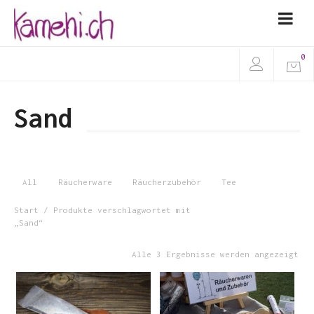
0
Sand
All
Räucherware
Räucherzubehör
Tee
Start
/ Produkte verschlagwortet mit
„Sand“
Alle 3 Ergebnisse werden angezeigt