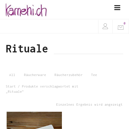
0
Rituale
All
Räucherware
Räucherzubehör
Tee
Start
/ Produkte verschlagwortet mit
„Rituale“
Einzelnes Ergebnis wird angezeigt