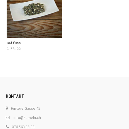
Beifuss
CHF
8.00
KONTAKT
Hintere Gasse 45
info@kamehi.ch
076 563 38 83