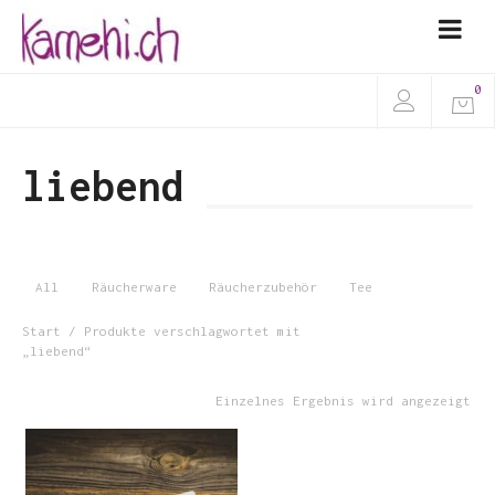
0
liebend
All
Räucherware
Räucherzubehör
Tee
Start
/ Produkte verschlagwortet mit
„liebend“
Einzelnes Ergebnis wird angezeigt