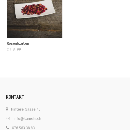
Rosenblüten
CHF
8.00
KONTAKT
Hintere Gasse 45
info@kamehi.ch
076 563 38 83