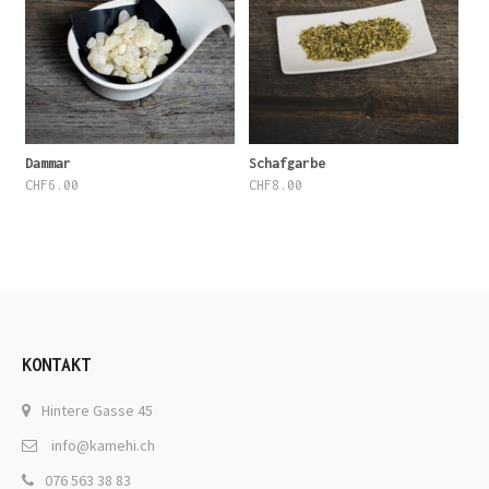
Dammar
Schafgarbe
CHF
6.00
CHF
8.00
KONTAKT
Hintere Gasse 45
info@kamehi.ch
076 563 38 83