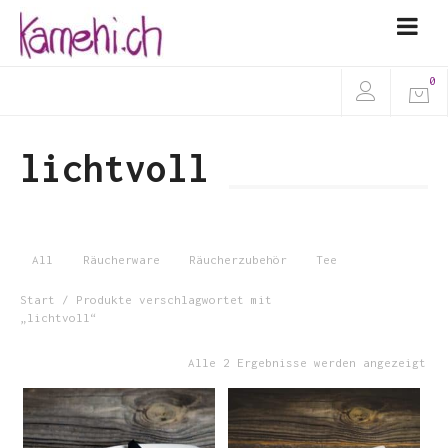
0
lichtvoll
All
Räucherware
Räucherzubehör
Tee
Start
/ Produkte verschlagwortet mit
„lichtvoll“
Alle 2 Ergebnisse werden angezeigt