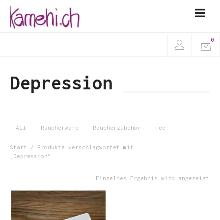
0
Depression
All
Räucherware
Räucherzubehör
Tee
Start
/ Produkte verschlagwortet mit
„Depression“
Einzelnes Ergebnis wird angezeigt