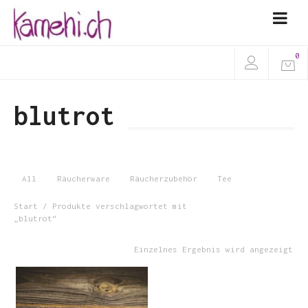
0
blutrot
All
Räucherware
Räucherzubehör
Tee
Start
/ Produkte verschlagwortet mit
„blutrot“
Einzelnes Ergebnis wird angezeigt