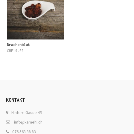
Drachenblut
CHF
19.00
KONTAKT
Hintere Gasse 45
info@kamehi.ch
076 563 38 83