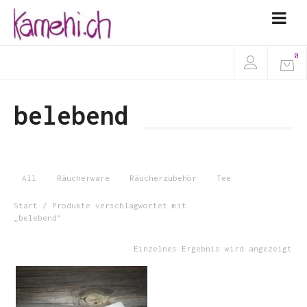
0
belebend
All
Räucherware
Räucherzubehör
Tee
Start
/ Produkte verschlagwortet mit
„belebend“
Einzelnes Ergebnis wird angezeigt