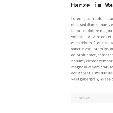
Harze im Wa
Lorem ipsum dolor sit a
elitr, sed diam nonumy 
labore et dolore magna 
voluptua. At vero eos et
et ea rebum. Stet clita 
sanctus est Lorem ipsum
dolor sit amet, consetet
nonumy eirmod tempor i
magna aliquyam erat, se
accusam et justo duo dol
kasd gubergren, no sea 
13/02/2017
04/12/2018