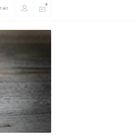
0
takt