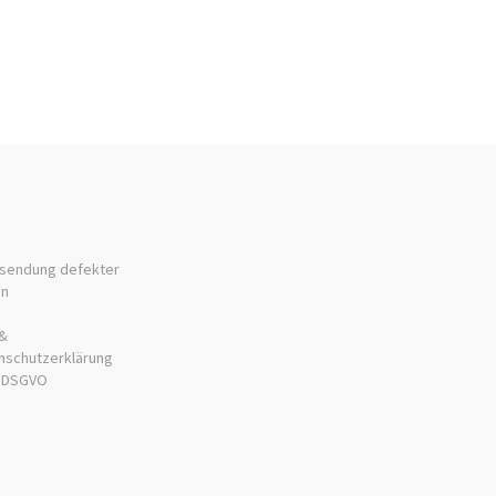
sendung defekter
en
&
nschutzerklärung
 DSGVO